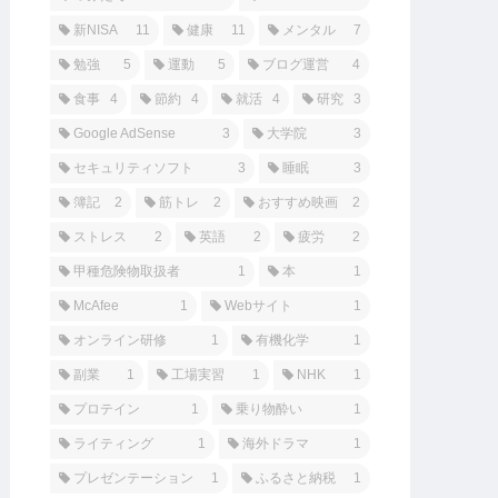
新NISA
11
健康
11
メンタル
7
勉強
5
運動
5
ブログ運営
4
食事
4
節約
4
就活
4
研究
3
Google AdSense
3
大学院
3
セキュリティソフト
3
睡眠
3
簿記
2
筋トレ
2
おすすめ映画
2
ストレス
2
英語
2
疲労
2
甲種危険物取扱者
1
本
1
McAfee
1
Webサイト
1
オンライン研修
1
有機化学
1
副業
1
工場実習
1
NHK
1
プロテイン
1
乗り物酔い
1
ライティング
1
海外ドラマ
1
プレゼンテーション
1
ふるさと納税
1