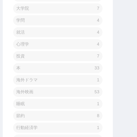
大学院
7
学問
4
就活
4
心理学
4
投資
7
本
33
海外ドラマ
1
海外映画
53
睡眠
1
節約
8
行動経済学
1