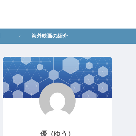
問
海外映画の紹介
優（ゆう）