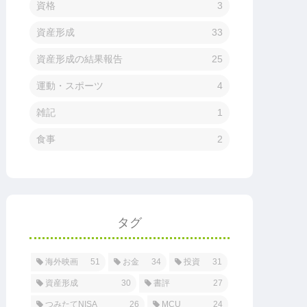
資格
3
資産形成
33
資産形成の結果報告
25
運動・スポーツ
4
雑記
1
食事
2
タグ
海外映画
51
お金
34
投資
31
資産形成
30
書評
27
つみたてNISA
26
MCU
24