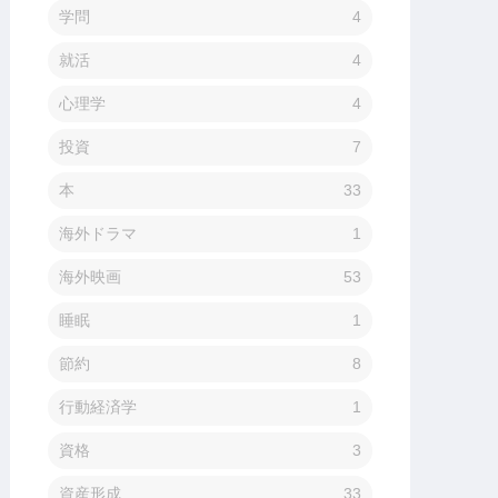
学問
4
就活
4
心理学
4
投資
7
本
33
海外ドラマ
1
海外映画
53
睡眠
1
節約
8
行動経済学
1
資格
3
資産形成
33