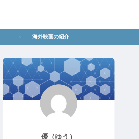
問
海外映画の紹介
優（ゆう）