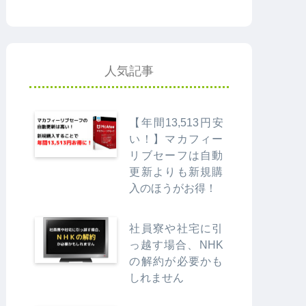
人気記事
【年間13,513円安
い！】マカフィー
リブセーフは自動
更新よりも新規購
入のほうがお得！
社員寮や社宅に引
っ越す場合、NHK
の解約が必要かも
しれません