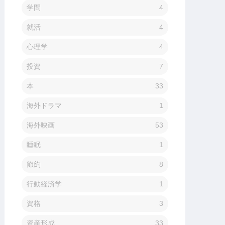
学問
4
就活
4
心理学
4
投資
7
本
33
海外ドラマ
1
海外映画
53
睡眠
1
節約
8
行動経済学
1
資格
3
資産形成
33