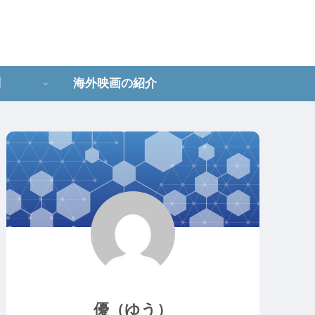
問
海外映画の紹介
優（ゆう）