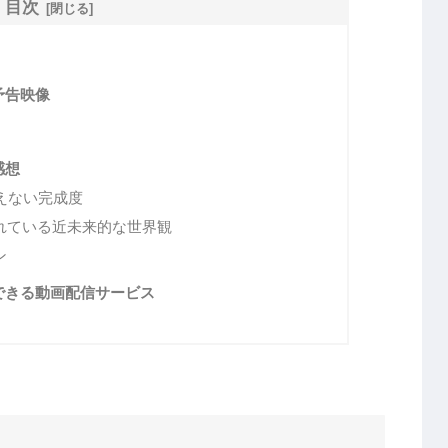
目次
予告映像
感想
えない完成度
れている近未来的な世界観
ン
できる動画配信サービス