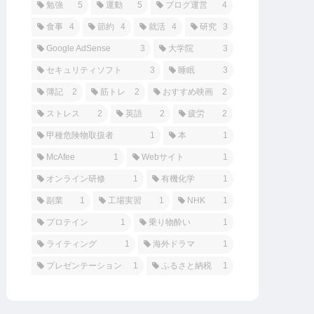
勉強
5
運動
5
ブログ運営
4
食事
4
節約
4
就活
4
研究
3
Google AdSense
3
大学院
3
セキュリティソフト
3
睡眠
3
簿記
2
筋トレ
2
おすすめ映画
2
ストレス
2
英語
2
疲労
2
甲種危険物取扱者
1
本
1
McAfee
1
Webサイト
1
オンライン研修
1
有機化学
1
副業
1
工場実習
1
NHK
1
プロテイン
1
乗り物酔い
1
ライティング
1
海外ドラマ
1
プレゼンテーション
1
ふるさと納税
1