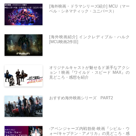
[海外映画・ドラマシリーズ紹介] MCU（マー
ベル・シネマティック・ユニバース）
[海外映画紹介] インクレディブル・ハルク
[MCU映画2作目]
オリジナルキャストが魅せるド派手なアクシ
ョン！映画『ワイルド・スピード MAX』の
見どころ・感想を紹介
おすすめ海外映画シリーズ PART2
-アベンジャーズ内戦勃発-映画『シビル・ウ
ォー/キャプテン・アメリカ』の見どころ・感