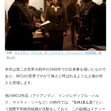
出典：
キャプテン・アメリカ ザ・ファースト・アベンジャー : 作品情報 – 映
画.com
本作は第二次世界大戦中の1942年での出来事を描いたもので
あり、MCUの世界でやがて偉人と呼ばれるような人物が何
人も登場します。
他のMCU作品（アイアンマン、インクレディブル・ハル
ク、マイティ・ソーなど）の時代では、
”S.H.I.E.L.D.”
とい
う国際平和維持組織が活動をしており、この組織はスティー