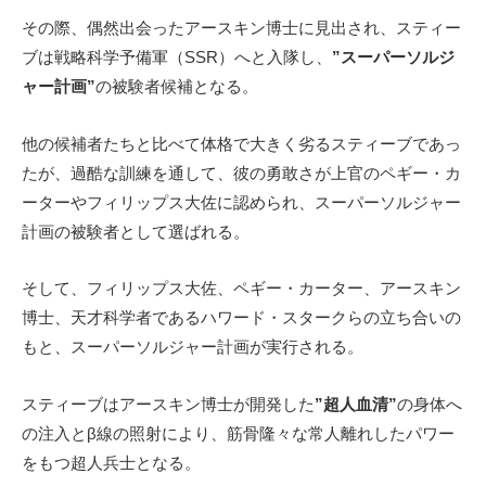
その際、偶然出会ったアースキン博士に見出され、スティー
ブは戦略科学予備軍（SSR）へと入隊し、
”スーパーソルジ
ャー計画”
の被験者候補となる。
他の候補者たちと比べて体格で大きく劣るスティーブであっ
たが、過酷な訓練を通して、彼の勇敢さが上官のペギー・カ
ーターやフィリップス大佐に認められ、スーパーソルジャー
計画の被験者として選ばれる。
そして、フィリップス大佐、ペギー・カーター、アースキン
博士、天才科学者であるハワード・スタークらの立ち合いの
もと、スーパーソルジャー計画が実行される。
スティーブはアースキン博士が開発した
”超人血清”
の身体へ
の注入とβ線の照射により、筋骨隆々な常人離れしたパワー
をもつ超人兵士となる。